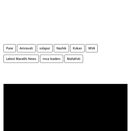
Pune
Amravati
solapur
Nashik
Kokan
MVA
Latest Marathi News
mva leaders
MahaYuti