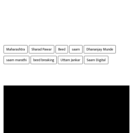
Maharashtra
Sharad Pawar
Beed
saam
Dhananjay Munde
saam marathi
beed breaking
Uttam Jankar
Saam Digital