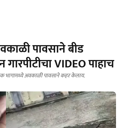
वकाळी पावसाने बीड
फान गारपीटीचा VIDEO पाहाच
ेक भागामध्ये अवकाळी पावसाने कहर केलाय.