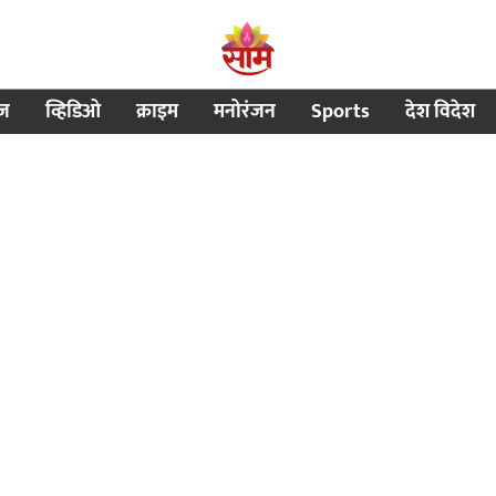
ीज
व्हिडिओ
क्राइम
मनोरंजन
Sports
देश विदेश