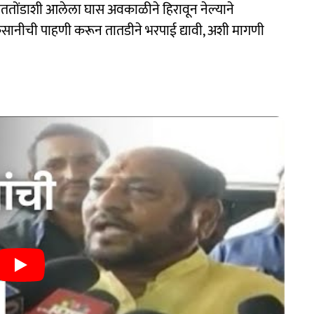
ाततोंडाशी आलेला घास अवकाळीने हिरावून नेल्याने
ुकसानीची पाहणी करून तातडीने भरपाई द्यावी, अशी मागणी