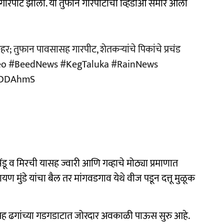
गारपीट झाली. या तुफान गारपीटीचा व्हिडीओ समोर आला
 तुफान पावसासह गारपीट, शेतकऱ्यांचे पिकांचे प्रचंड
eo
#BeedNews
#KegTaluka
#RainNews
MJDDAhmS
ंडू व मिरची यासह ज्वारी आणि गव्हाचे मोठ्या प्रमाणात
ण मुंडे यांचा बैल तर मांगवडगाव येथे वीज पडून दत्तू मुळूक
टासह ढगांच्या गडगडाटात जोरदार अवकाळी पाऊस सुरु आहे.