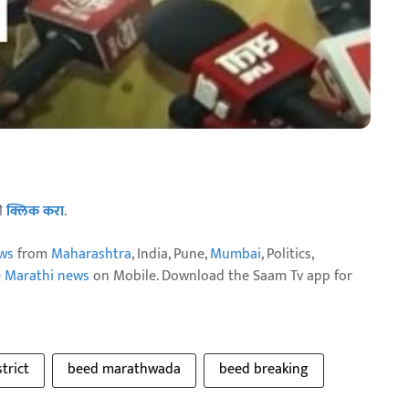
ठी
क्लिक करा
.
ws
from
Maharashtra
, India, Pune,
Mumbai
, Politics,
e Marathi news
on Mobile. Download the Saam Tv app for
trict
beed marathwada
beed breaking