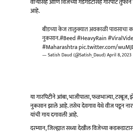
वाऱ्यासह आणि विजेच्या गडगडटासह गारपीट तुफान 
आहे.
बीडच्या केज तालुक्यात अवकाळी पावसाचा कहर;
नुकसान.
#Beed
#HeavyRain
#ViralVid
#Maharashtra
pic.twitter.com/wu
— Satish Daud (@Satish_Daud)
April 8, 2023
या गारपिटीने आंबा, भाजीपाला, फळभाज्या, टरबूज, झे
नुकसान झाले आहे. तसेच देवगाव येथे वीज पडून नाराय
यांची गाय दगावली आहे.
दरम्यान, जिल्ह्यात सध्या देखील विजेच्या कडकडा