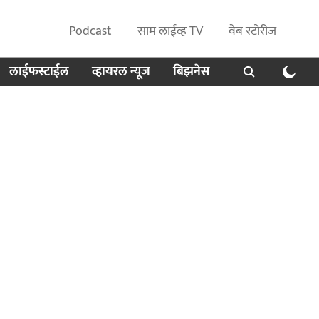
Podcast
साम लाईव्ह TV
वेब स्टोरीज
लाईफस्टाईल
व्हायरल न्यूज
बिझनेस