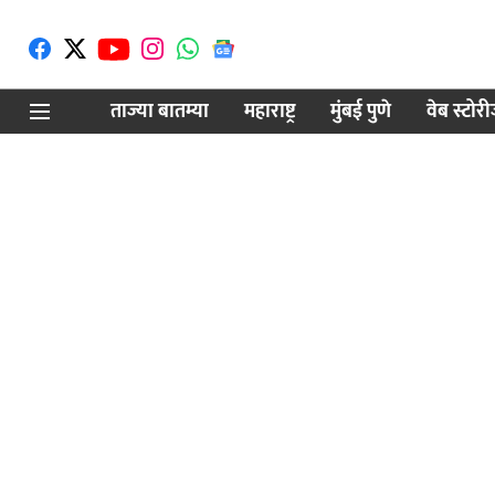
ताज्या बातम्या
महाराष्ट्र
मुंबई पुणे
वेब स्टोर