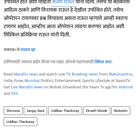
उपस्थित होते अशी माहिती
संजय राऊत
यांनी दिली. तसेच या बैठकीला
आदित्य ठाकरे आणि विनायक राऊत हे देखील उपस्थित होते. तसेच
ऑपरेशन टायगरवर प्रश्न विचारला असता राऊत म्हणाले आम्ही स्वतःच
टायगर आहोत, आम्हीच आता ऑपरेशन लांडगा करणार आहोत अशी
मिश्किल प्रतिक्रिया राऊत यांनी दिली.
सकाळ+चे
सदस्य व्हा
शॉपिंगसाठी 'सकाळ प्राईम डील्स'च्या भन्नाट ऑफर्स पाहण्यासाठी
क्लिक करा
.
Read
Marathi news
and watch Live TV.
Breaking news
from
Maharashtra
,
India, Pune,
Mumbai
, Politics, Entertainment, Sports, Lifestyle at SaamTV.
Get
Live Marathi news
on Mobile. Download the Saam Tv app for
Android
and
IOS
.
Shivsena
Sanjay Raut
Uddhav Thackeray
Eknath Shinde
Matoshri
Uddhav Thackaray