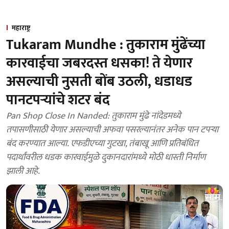
महाराष्ट्र
Tukaram Mundhe : तुकाराम मुंढेंच्या
कारवाईचा जबरदस्त धसका! ते येणार
असल्याची नुसती बोंब उठली, धडाधड
पानटपऱ्यांचे शटर बंद
Pan Shop Close In Nanded: तुकाराम मुंढे नांदेडमध्ये
तपासणीसाठी येणार असल्याची अफवा पसरल्यानंतर अनेक पान टपऱ्या
बंद करण्यात आल्या. एफडीएच्या गुटखा, तंबाखू आणि प्रतिबंधित
पदार्थांवरील धडक कारवाईमुळे दुकानदारांमध्ये मोठी धास्ती निर्माण
झाली आहे.