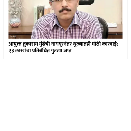
आयुक्त तुकाराम मुंढेंची नागपूरनंतर धुळ्यातही मोठी कारवाई;
२३ लाखांचा प्रतिबंधित गुटखा जप्त