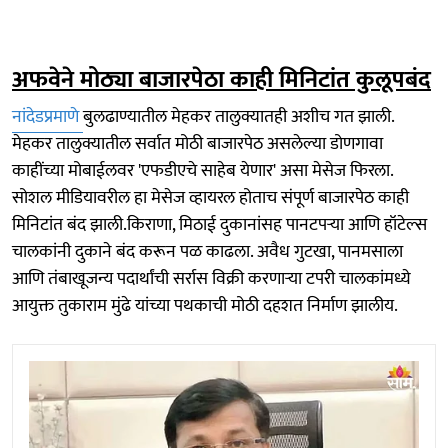
अफवेने मोठ्या बाजारपेठा काही मिनिटांत कुलूपबंद
नांदेडप्रमाणे
बुलढाण्यातील मेहकर तालुक्यातही अशीच गत झाली.
मेहकर तालुक्यातील सर्वात मोठी बाजारपेठ असलेल्या डोणगावा
काहींच्या मोबाईलवर 'एफडीएचे साहेब येणार' असा मेसेज फिरला.
सोशल मीडियावरील हा मेसेज व्हायरल होताच संपूर्ण बाजारपेठ काही
मिनिटांत बंद झाली.किराणा, मिठाई दुकानांसह पानटपऱ्या आणि हॉटेल्स
चालकांनी दुकाने बंद करून पळ काढला. अवैध गुटखा, पानमसाला
आणि तंबाखूजन्य पदार्थांची सर्रास विक्री करणाऱ्या टपरी चालकांमध्ये
आयुक्त तुकाराम मुंढे यांच्या पथकाची मोठी दहशत निर्माण झालीय.