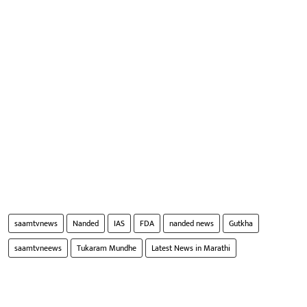
saamtvnews
Nanded
IAS
FDA
nanded news
Gutkha
saamtvneews
Tukaram Mundhe
Latest News in Marathi