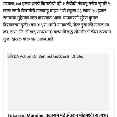
मसाला, ७४ हजार रुपये किमतीची व्ही-१ टोबॅको तंबाखू तसेच सुमारे ५
लाख रुपये किमतीचे मालवाहू वाहन असे एकूण २३ लाख ५० हजार
रुपयांचा मुद्देमाल जप्त करण्यात आला. याप्रकरणी सुरेश कुमार
बिरबलराम गुर्जर (वय ३४, रा. धानी नापावली, पोस्ट डुंगा की नागल, ता.
का. ठाणा, जि. सीकर, राजस्थान) याच्याविरुद्ध सोनगीर पोलीस ठाण्यात
गुन्हा दाखल करण्यात आला आहे.
Tukaram Mundhe: तुकाराम मुंढे ॲक्शन मोडमध्ये! राज्यभर