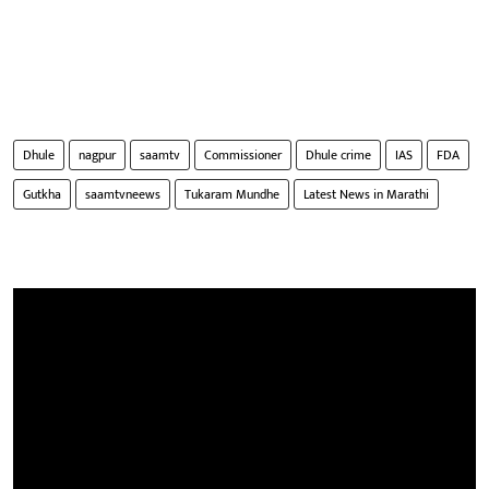
Dhule
nagpur
saamtv
Commissioner
Dhule crime
IAS
FDA
Gutkha
saamtvneews
Tukaram Mundhe
Latest News in Marathi