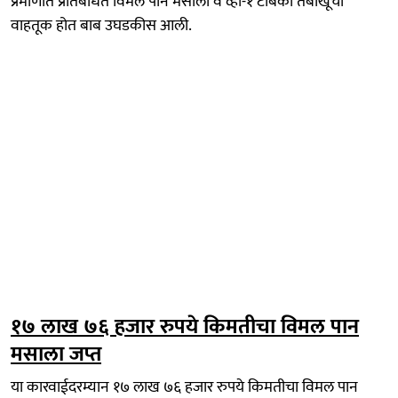
प्रमाणात प्रतिबंधित विमल पान मसाला व व्ही-१ टोबॅको तंबाखूची
वाहतूक होत बाब उघडकीस आली.
१७ लाख ७६ हजार रुपये किमतीचा विमल पान
मसाला जप्त
या कारवाईदरम्यान १७ लाख ७६ हजार रुपये किमतीचा विमल पान