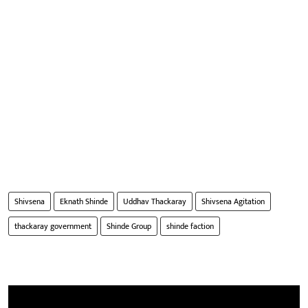
Shivsena
Eknath Shinde
Uddhav Thackaray
Shivsena Agitation
thackaray government
Shinde Group
shinde faction