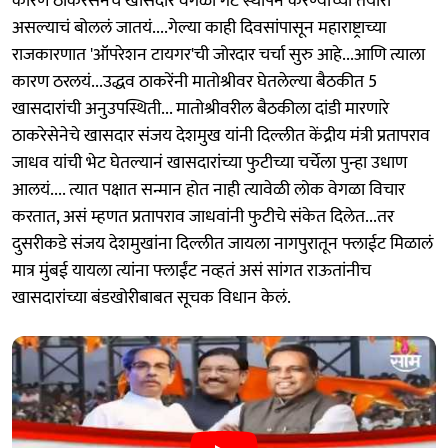
कारण ठाकरेसेनेचे खासदार वेगळा गट स्थापन करण्याच्या तयारी
असल्याचं बोललं जातयं....गेल्या काही दिवसांपासून महाराष्ट्राच्या
राजकारणात 'ऑपरेशन टायगर'ची जोरदार चर्चा सुरु आहे...आणि त्याला
कारण ठरलयं...उद्धव ठाकरेंनी मातोश्रीवर घेतलेल्या बैठकीत 5
खासदारांची अनुउपस्थिती... मातोश्रीवरील बैठकीला दांडी मारणारे
ठाकरेसेनेचे खासदार संजय देशमुख यांनी दिल्लीत केंद्रीय मंत्री प्रतापराव
जाधव यांची भेट घेतल्यानं खासदारांच्या फुटीच्या चर्चेला पुन्हा उधाण
आलयं.... त्यात पक्षात सन्मान होत नाही त्यावेळी लोक वेगळा विचार
करतात, असं म्हणत प्रतापराव जाधवांनी फुटीचे संकेत दिलेत...तर
दुसरीकडे संजय देशमुखांना दिल्लीत जायला नागपुरातून फ्लाईट मिळालं
मात्र मुंबई यायला त्यांना फ्लाईंट नव्हतं असं सांगत राऊतांनीच
खासदारांच्या बंडखोरीबाबत सूचक विधान केलं.