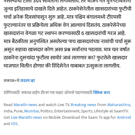
नसल्याचा टोला उदय सामंतांनी लगावलाय. तर भाजप नेते मुनगंटीवारांनी
जुन्या इतिहासाचे दाखले दिले आहेत. ठाकरेसेनेतील खासदारांच्या फुटीची
चर्चा अनेक दिवसांपासून सुरु आहे..मात्र पश्चिम बंगालमध्ये टीएमसी
फुटल्यानंतर या प्रक्रियेला अधिक वेग आल्याचं दिसतंय. ठाकरेसेनेच्या
खासदारांना वेगळा गट स्थापन करण्यासाठी 6 खासदारांची गरज आहे.
मात्र बैठकीला अनुपस्थित असलेल्या पाच खासदारांच्या नावांची चर्चा सुरू
असून सहावा खासदार कोण असा प्रश्न सर्वांनाच पडलाय़. मात्र चार वर्षात
ठाकरेंना दुसऱ्यांदा फुटीला सामोरं जावं लागणार का? फुटलेले खासदार
भाजपात विलीन होणार की शिंदेसेनेत याबाबत उत्सुकता लागलीय.
सकाळ+चे
सदस्य व्हा
शॉपिंगसाठी 'सकाळ प्राईम डील्स'च्या भन्नाट ऑफर्स पाहण्यासाठी
क्लिक करा
.
Read
Marathi news
and watch Live TV.
Breaking news
from
Maharashtra
,
India, Pune,
Mumbai
, Politics, Entertainment, Sports, Lifestyle at SaamTV.
Get
Live Marathi news
on Mobile. Download the Saam Tv app for
Android
and
IOS
.