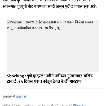
तिवारीला मृत घोषित केले. या प्रकरणी नायगाव पोलिस ठाण्यात
अकस्मात मृत्यूची नोंद करण्यात आली असून पुढील तपास सुरू आहे.
Shocking : पुणे हादरलं! पतीने पत्नीच्या गुप्तांगावर ॲसिड
टाकलं, १५ दिवस घरात कोंडून ठेवत केली मारहाण
सकाळ+चे
सदस्य व्हा