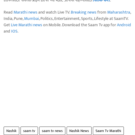
शॉपिंगसाठी 'सकाळ प्राईम डील्स'च्या भन्नाट ऑफर्स पाहण्यासाठी
क्लिक करा
.
Read
Marathi news
and watch Live TV.
Breaking news
from
Maharashtra
,
India, Pune,
Mumbai
, Politics, Entertainment, Sports, Lifestyle at SaamTV.
Get
Live Marathi news
on Mobile. Download the Saam Tv app for
Android
and
IOS
.
Nashik
saam tv
saam tv news
Nashik News
Saam Tv Marathi