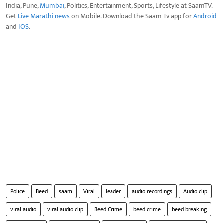
India, Pune,
Mumbai
, Politics, Entertainment, Sports, Lifestyle at SaamTV.
Get
Live Marathi news
on Mobile. Download the Saam Tv app for
Android
and
IOS
.
Police
Beed
saam
Viral
leader
audio recordings
Audio clip
viral audio
viral audio clip
Beed Crime
beed crime
beed breaking