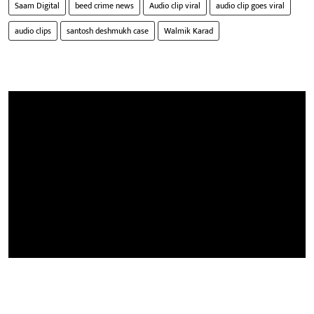
Saam Digital
beed crime news
Audio clip viral
audio clip goes viral
audio clips
santosh deshmukh case
Walmik Karad