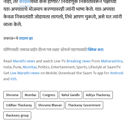
नाही, तर
काँग्रेस
मध्ये कसे होणार? निवडणूक निकालांवरून पक्षाच्या
यश-अपयशाचे मोजमाप करण्यावरही त्यांनी भाष्य केले. यश-अपयश
केवळ निकालांशी जोडायला लागलो, तिथे आपण चुकतो, असे मत त्यांनी
व्यक्त केले.
सकाळ+चे
सदस्य व्हा
शॉपिंगसाठी 'सकाळ प्राईम डील्स'च्या भन्नाट ऑफर्स पाहण्यासाठी
क्लिक करा
.
Read
Marathi news
and watch Live TV.
Breaking news
from
Maharashtra
,
India, Pune,
Mumbai
, Politics, Entertainment, Sports, Lifestyle at SaamTV.
Get
Live Marathi news
on Mobile. Download the Saam Tv app for
Android
and
IOS
.
Shivsena
Mumbai
Congress
Rahul Gandhi
Aditya Thackeray
Uddhav Thackaray
Shivsena Bhavan
Thackaray Governmenr
thackeary group