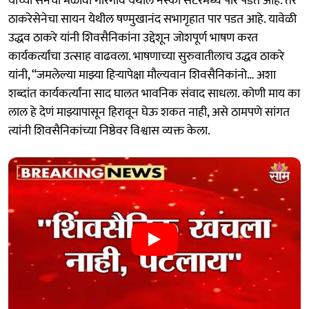
यांच्या सेनेचा मेळावा गोरेगाव येथील नेस्को सेंटरमध्ये पार पडत आहे. तर
ठाकरेसेनेचा सायन येथील षण्मुखानंद सभागृहात पार पडत आहे. यावेळी
उद्धव ठाकरे यांनी शिवसैनिकांना उद्देशून जोशपूर्ण भाषण करत
कार्यकर्त्यांचा उत्साह वाढवला. भाषणाच्या सुरुवातीलाच उद्धव ठाकरे
यांनी, “जमलेल्या माझ्या हिऱ्यापेक्षा मौल्यवान शिवसैनिकांनो… अशा
शब्दांत कार्यकर्त्यांना साद घालत भावनिक संवाद साधला. कोणी माय का
लाल हे देणं माझ्यापासून हिरावून घेऊ शकत नाही, असे ठामपणे सांगत
त्यांनी शिवसैनिकांच्या निष्ठेवर विश्वास व्यक्त केला.