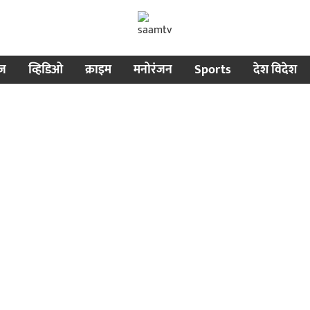
ीज
व्हिडिओ
क्राइम
मनोरंजन
Sports
देश विदेश