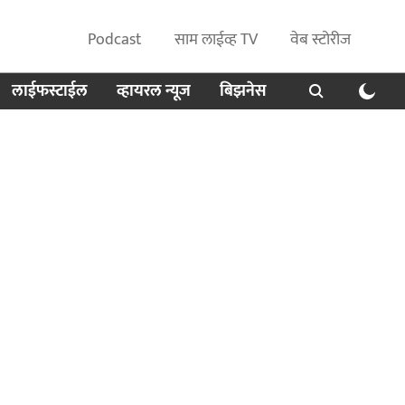
Podcast
साम लाईव्ह TV
वेब स्टोरीज
लाईफस्टाईल
व्हायरल न्यूज
बिझनेस