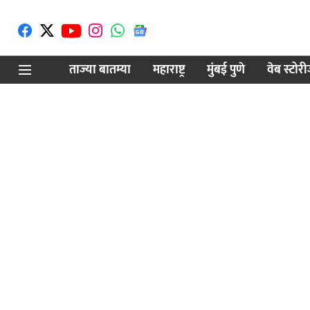
ताज्या बातम्या
महाराष्ट्र
मुंबई पुणे
वेब स्टोर