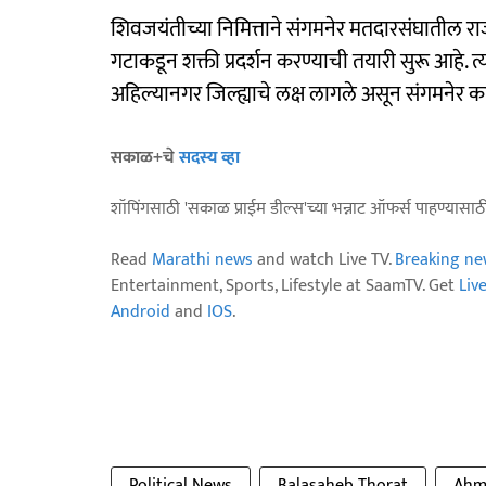
शिवजयंतीच्या निमित्ताने संगमनेर मतदारसंघातील र
गटाकडून शक्ती प्रदर्शन करण्याची तयारी सुरू आहे. त
अहिल्यानगर जिल्ह्याचे लक्ष लागले असून संगमनेर का
सकाळ+चे
सदस्य व्हा
शॉपिंगसाठी 'सकाळ प्राईम डील्स'च्या भन्नाट ऑफर्स पाहण्यासा
Read
Marathi news
and watch Live TV.
Breaking ne
Entertainment, Sports, Lifestyle at SaamTV. Get
Liv
Android
and
IOS
.
Political News
Balasaheb Thorat
Ahm