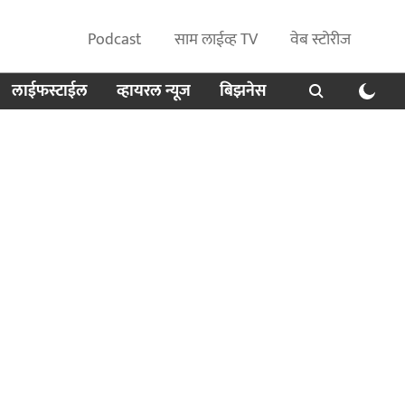
Podcast
साम लाईव्ह TV
वेब स्टोरीज
लाईफस्टाईल
व्हायरल न्यूज
बिझनेस