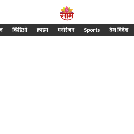
ीज
व्हिडिओ
क्राइम
मनोरंजन
Sports
देश विदेश