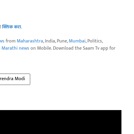
ठी
क्लिक करा
.
ws
from
Maharashtra
, India, Pune,
Mumbai
, Politics,
e Marathi news
on Mobile. Download the Saam Tv app for
arendra Modi