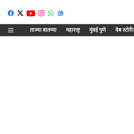
ताज्या बातम्या
महाराष्ट्र
मुंबई पुणे
वेब स्टोर