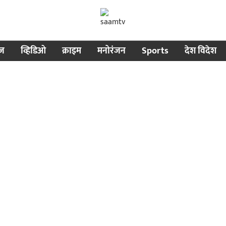
ीज
व्हिडिओ
क्राइम
मनोरंजन
Sports
देश विदेश