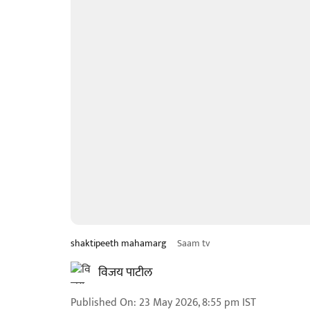
shaktipeeth mahamarg
Saam tv
विजय पाटील
Published On
:
23 May 2026, 8:55 pm
IST