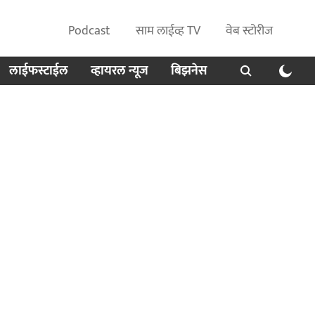
Podcast
साम लाईव्ह TV
वेब स्टोरीज
लाईफस्टाईल
व्हायरल न्यूज
बिझनेस