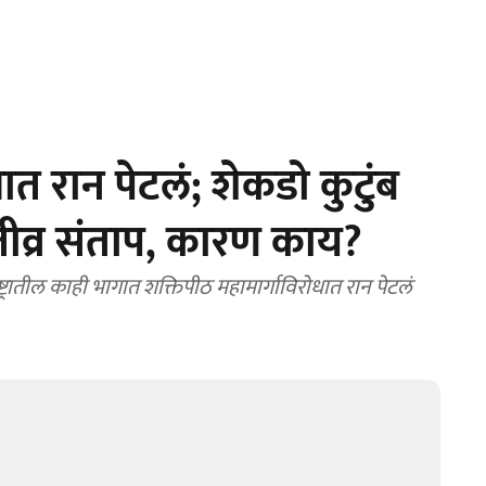
ात रान पेटलं; शेकडो कुटुंब
ीव्र संताप, कारण काय?
रातील काही भागात शक्तिपीठ महामार्गाविरोधात रान पेटलं