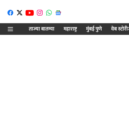
ताज्या बातम्या
महाराष्ट्र
मुंबई पुणे
वेब स्टोर