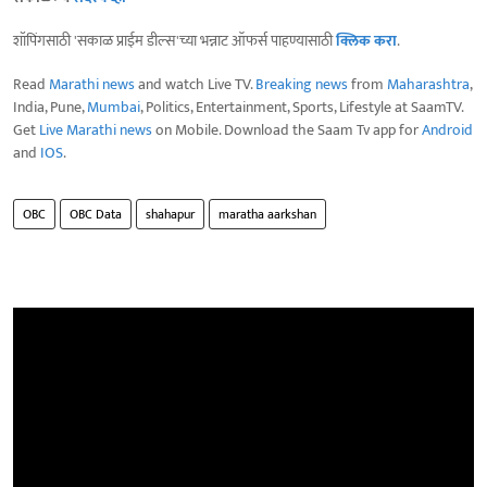
शॉपिंगसाठी 'सकाळ प्राईम डील्स'च्या भन्नाट ऑफर्स पाहण्यासाठी
क्लिक करा
.
Read
Marathi news
and watch Live TV.
Breaking news
from
Maharashtra
,
India, Pune,
Mumbai
, Politics, Entertainment, Sports, Lifestyle at SaamTV.
Get
Live Marathi news
on Mobile. Download the Saam Tv app for
Android
and
IOS
.
OBC
OBC Data
shahapur
maratha aarkshan