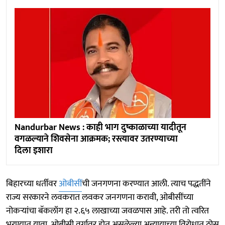
Nandurbar News : काही भाग दुष्काळाच्या यादीतून
वगळल्याने शिवसेना आक्रमक; रस्त्यावर उतरण्याच्या
दिला इशारा
बिहारच्या धर्तीवर
ओबीसीं
ची जनगणना करण्यात आली. त्याच पद्धतींने
राज्य सरकारने लवकरात लवकर जनगणना करावी, ओबीसींच्या
नोकऱ्यांचा बॅकलॉग हा २.६५ लाखाच्या जवळपास आहे. तरी तो त्वरित
भरण्यात यावा, ओबीसी वर्गावर होत असलेल्या अन्यायाच्या विरोधात ठोस