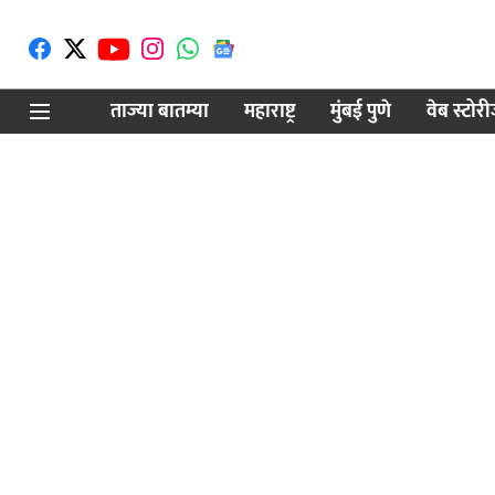
ताज्या बातम्या
महाराष्ट्र
मुंबई पुणे
वेब स्टोर