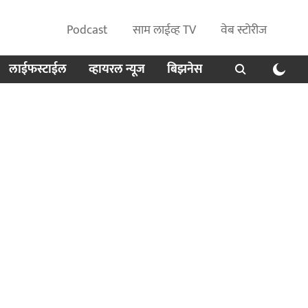
Podcast
साम लाईव्ह TV
वेब स्टोरीज
लाईफस्टाईल
व्हायरल न्यूज
बिझनेस