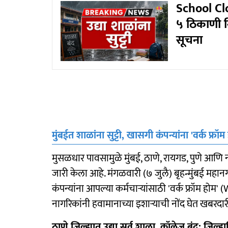
School Clos
५ ठिकाणी नि
सूचना
मुंबईत शाळांना सुट्टी, खासगी कंपन्यांना 'वर्क फ्रॉ
मुसळधार पावसामुळे मुंबई, ठाणे, रायगड, पुणे आणि 
जारी केला आहे. मंगळवारी (७ जुलै) बृहन्मुंबई मह
कंपन्यांना आपल्या कर्मचाऱ्यांसाठी 'वर्क फ्रॉम होम
नागरिकांनी हवामानाच्या इशाऱ्याची नोंद घेत खबरद
ठाणे जिल्ह्यात उद्या सर्व शाळा, कॉलेज बंद; जिल्हा