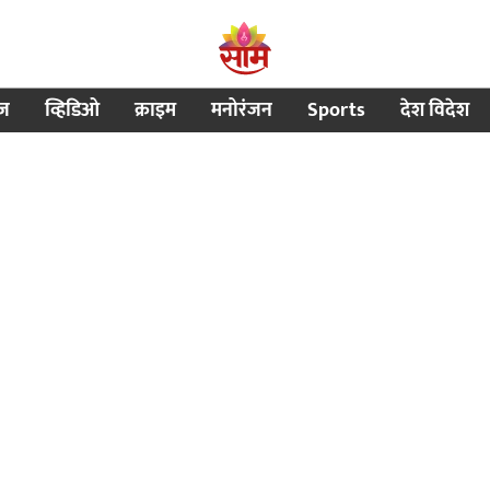
ीज
व्हिडिओ
क्राइम
मनोरंजन
Sports
देश विदेश