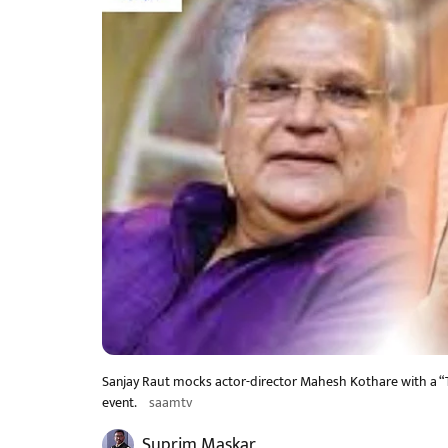
Sanjay Raut mocks actor-director Mahesh Kothare with a “Ta
event.
saamtv
Suprim Maskar