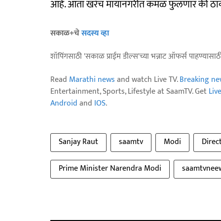
आहे. आता खरंच मायानगरीत कमळ फुलणार की ठाकरे बं
सकाळ+चे
सदस्य व्हा
शॉपिंगसाठी 'सकाळ प्राईम डील्स'च्या भन्नाट ऑफर्स पाहण्यासा
Read
Marathi news
and watch Live TV.
Breaking ne
Entertainment, Sports, Lifestyle at SaamTV. Get
Liv
Android
and
IOS
.
Sanjay Raut
saamtv
Modi
Direc
Prime Minister Narendra Modi
saamtvnee