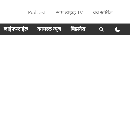
Podcast
साम लाईव्ह TV
वेब स्टोरीज
लाईफस्टाईल
व्हायरल न्यूज
बिझनेस