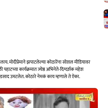
लाय. मोदीप्रेमाने झपाटलेल्या कोठारेंना सोशल मीडियावर
हाटच्या कार्यक्रमात ज्येष्ठ अभिनेते-दिग्दर्शक महेश
र पडसाद उमटलेत. कोठारे नेमकं काय म्हणाले ते ऐका.