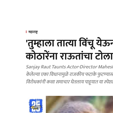
महाराष्ट्र
'तुम्हाला तात्या विंचू य
कोठारेंना राऊतांचा टोला
Sanjay Raut Taunts Actor-Director Mahesh Kothare : ज्येष्ठ अभिनेते आणि दिग्
केलेल्या एका विधानामुळे राजकीय फटाके फुटण्यास स
विरोधकांनी कसा समाचार घेतलाय पाहूयात या स्पेशल 