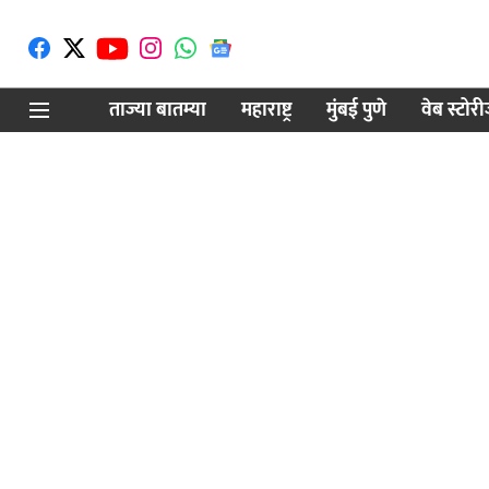
ताज्या बातम्या
महाराष्ट्र
मुंबई पुणे
वेब स्टोर