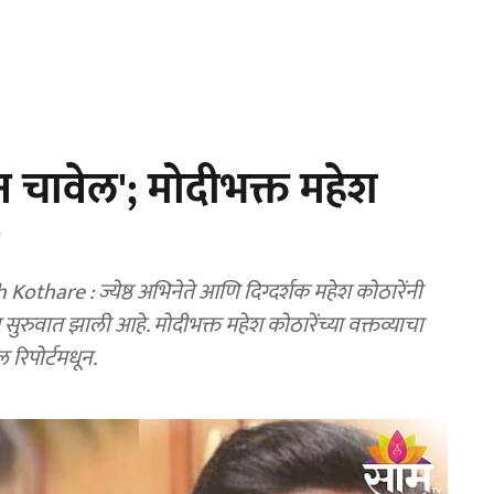
ेऊन चावेल'; मोदीभक्त महेश
दर्शक महेश कोठारेंनी
ुरुवात झाली आहे. मोदीभक्त महेश कोठारेंच्या वक्तव्याचा
रिपोर्टमधून.