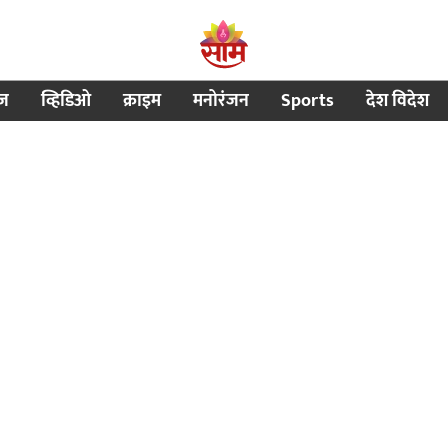
ीज
व्हिडिओ
क्राइम
मनोरंजन
Sports
देश विदेश