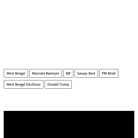
West Bengal
Mamata Banerjee
BJP
Sanjay Raut
PM Modi
West Bengal Elecltions
Donald Trump