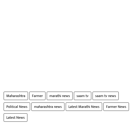
Maharashtra
Farmer
marathi news
saam tv
saam tv news
Political News
maharashtra news
Latest Marathi News
Farmer News
Latest News