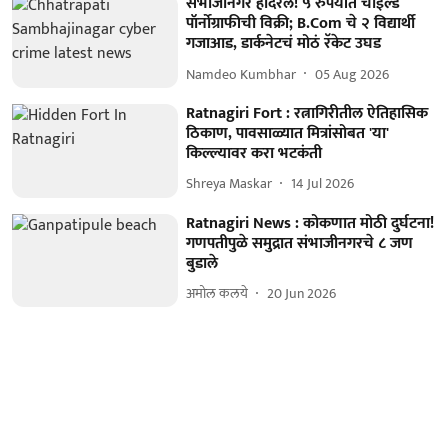
संभाजीनगर हादरलं! ५ रुपयांत चाईल्ड
पॉर्नोग्राफीची विक्री; B.Com चे २ विद्यार्थी
गजाआड, डार्कनेटचं मोठं रॅकेट उघड
Namdeo Kumbhar
05 Aug 2026
Ratnagiri Fort : रत्नागिरीतील ऐतिहासिक
ठिकाण, पावसाळ्यात मित्रांसोबत 'या'
किल्ल्यावर करा भटकंती
Shreya Maskar
14 Jul 2026
Ratnagiri News : कोकणात मोठी दुर्घटना!
गणपतीपुळे समुद्रात संभाजीनगरचे ८ जण
बुडाले
अमोल कलये
20 Jun 2026