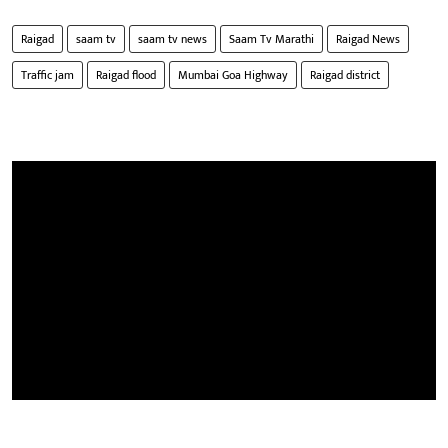
Raigad
saam tv
saam tv news
Saam Tv Marathi
Raigad News
Traffic jam
Raigad flood
Mumbai Goa Highway
Raigad district