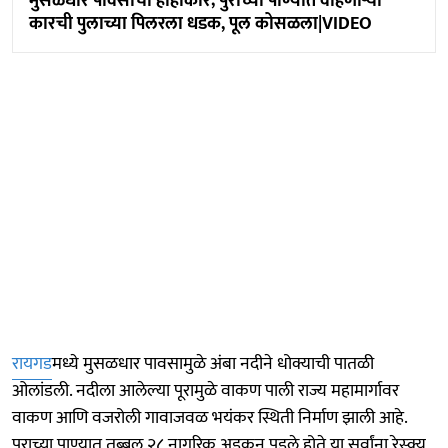
मुसळधार पावसाचा हाहाकार; पुराच्या पाण्यात वाहणाऱ्या
कारची पुलाच्या पिलरला धडक, पूल कोसळला|VIDEO
रायगड
मध्ये मुसळधार पावसामुळे अंबा नदीने धोक्याची पातळी
ओलांडली. नदीला आलेल्या पूरामुळे वाकण पाली राज्य महामार्गावर
वाकण आणि वजरोली गावाजवळ भयंकर स्थिती निर्माण झाली आहे.
पुराच्या पाण्यात तब्बल २८ नागरिक अडकून पडले होते या सर्वांना रेस्क्यू