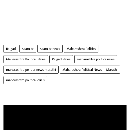
Raigad
saam tv
saam tv news
Maharashtra Politics
Maharashtra Political News
Raigad News
maharashtra politics news
maharashtra politics news marathi
Maharashtra Political News in Marathi
maharashtra political crisis