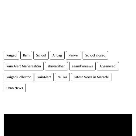
Raigad
Rain
School
Alibag
Panvel
School closed
Rain Alert Maharashtra
shrivardhan
saamtvneews
Anganwadi
Raigad Collector
RainAlert
taluka
Latest News in Marathi
Uran News