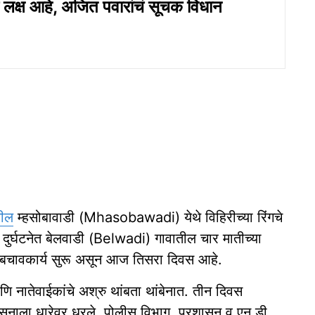
 लक्ष आहे, अजित पवारांचं सूचक विधान
तील
म्हसोबावाडी (Mhasobawadi) येथे विहिरीच्या रिंगचे
ुर्घटनेत बेलवाडी (Belwadi) गावातील चार मातीच्या
ा बचावकार्य सुरू असून आज तिसरा दिवस आहे.
 नातेवाईकांचे अश्रु थांबता थांबेनात. तीन दिवस
ासनाला धारेवर धरले. पोलीस विभाग, प्रशासन व एन डी