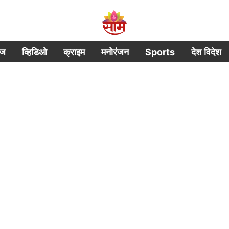
ीज
व्हिडिओ
क्राइम
मनोरंजन
Sports
देश विदेश