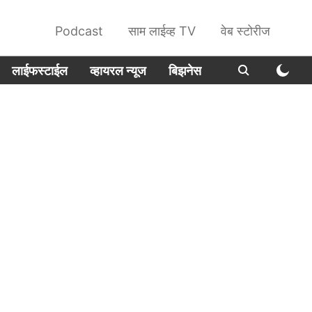
Podcast
साम लाईव्ह TV
वेब स्टोरीज
लाईफस्टाईल
व्हायरल न्यूज
बिझनेस