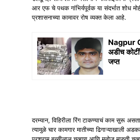
आर एफ चे पथक गांभिर्यपूर्वक या संदर्भात शोध 
प्रशासनाच्या कामावर रोष व्यक्त केला आहे.
Nagpur On
अडीच कोटीं
जप्त
दरम्यान, विहिरीला रिंग टाकण्याचं काम सुरू 
त्यामुळे चार कामगार मातीच्या ढिगाऱ्याखाली अड
परशुराम बन्सीलाल चव्हाण आणि मनोज मारुती चव