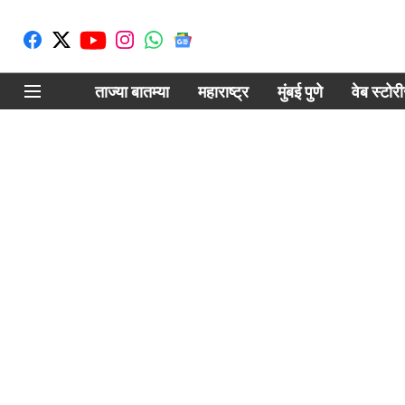
ताज्या बातम्या
महाराष्ट्र
मुंबई पुणे
वेब स्टोर