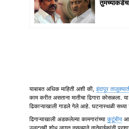
तुमच्याकडेच
याबाबत अधिक माहिती अशी की,
इंदापूर तालुक्या
काम करीत असताना मातीचा ढिगारा कोसळला. या द
ढिकाऱ्याखाली गाडले गेले आहे. घटनास्थळी सध्य
ढिगाऱ्याखाली अडकलेल्या कामगारांच्या
कुटूंबीय
आणि
उलटूनही शोध लागत नसल्याने नातेवाईकांनी प्रश