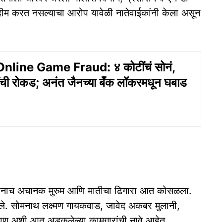
मोहीम करत नसल्याचा आरोप यावेळी नातेवाईकांनी केला असून
line Game Fraud: ४ कोटींचं सोनं,
ची रोकड; अनंत जैनच्या बँक लॉकरमधून घबाड
असतानाच अचानक मुरुम आणि मातीचा ढिगारा आत कोसळला.
कले. सोमनाथ लक्ष्मण गायकवाड, जावेद अकबर मुलानी,
्हाण अशी आत अडकलेल्या कामगारांची नावे आहेत.