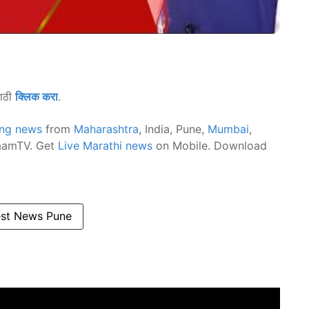
साठी
क्लिक करा
.
ing news
from
Maharashtra
, India, Pune,
Mumbai
,
 SaamTV. Get
Live Marathi news
on Mobile. Download
est News Pune