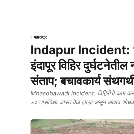
महाराष्ट्र
Indapur Incident: ४०
इंदापूर विहिर दुर्घटनेतील 
संताप; बचावकार्य संथगथी
Mhasobawadi Incident: विहिरीचे काम करताना चार मजूर अडकलेले आहेत. या घटनेला आता तब्बल
४० तासांपेक्षा जास्त वेळ झाला असून अद्याप शोधक