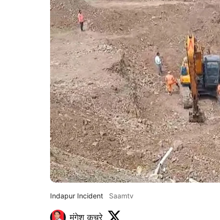
Indapur Incident
Saamtv
मंगेश कचरे