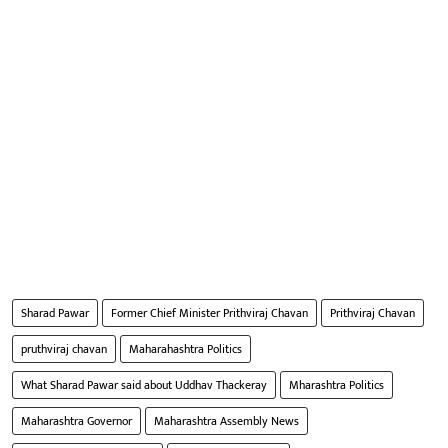
Sharad Pawar
Former Chief Minister Prithviraj Chavan
Prithviraj Chavan
pruthviraj chavan
Maharahashtra Politics
What Sharad Pawar said about Uddhav Thackeray
Mharashtra Politics
Maharashtra Governor
Maharashtra Assembly News