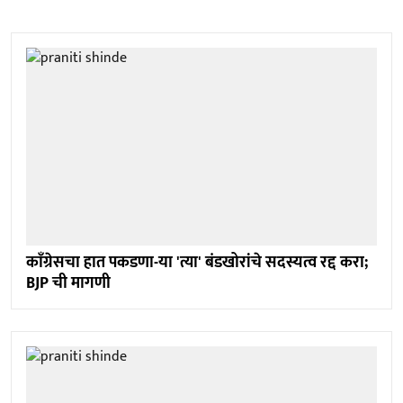
काॅंग्रेसचा हात पकडणा-या 'त्या' बंडखोरांचे सदस्यत्व रद्द करा;
BJP ची मागणी