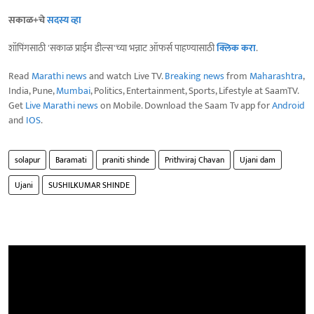
सकाळ+चे
सदस्य व्हा
शॉपिंगसाठी 'सकाळ प्राईम डील्स'च्या भन्नाट ऑफर्स पाहण्यासाठी
क्लिक करा
.
Read
Marathi news
and watch Live TV.
Breaking news
from
Maharashtra
,
India, Pune,
Mumbai
, Politics, Entertainment, Sports, Lifestyle at SaamTV.
Get
Live Marathi news
on Mobile. Download the Saam Tv app for
Android
and
IOS
.
solapur
Baramati
praniti shinde
Prithviraj Chavan
Ujani dam
Ujani
SUSHILKUMAR SHINDE