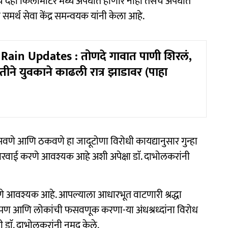
च दहा किलोमीटर मध्ये अपघात होणार नाही तसेच अपघात
 समर्थ सेवा केंद्र समन्वयक यांनी केला आहे.
Rain Updates : तोणदे गावात पाणी शिरलं,
ीतीने युवकाने काढली रात्र झाडावर (पाहा
वणे आणि ठकवणे हा जादूटोणा विरोधी कायद्यानुसार गुन्हा
ारवाई करणे आवश्यक आहे अशी अपेक्षा डाॅ. दाभाेलकरांनी
करणे आवश्यक आहे. आपल्याला आधारभूत वाटणारी श्रद्धा
ते पण आणि लोकांची फसवणूक करणा-या अंधश्रध्दांना विरोध
 डाॅ. दाभाेलकरांनी नमूद केले.