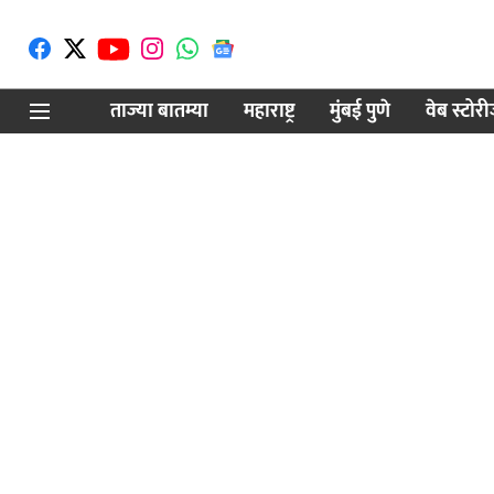
ताज्या बातम्या
महाराष्ट्र
मुंबई पुणे
वेब स्टोर