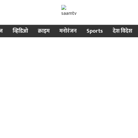
ीज
व्हिडिओ
क्राइम
मनोरंजन
Sports
देश विदेश