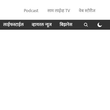
Podcast
साम लाईव्ह TV
वेब स्टोरीज
लाईफस्टाईल
व्हायरल न्यूज
बिझनेस