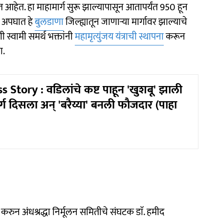
डत आहेत. हा माहामार्ग सुरू झाल्यापासून आतापर्यंत 950 हून
क अपघात हे
बुलडाणा
जिल्ह्यातून जाणाऱ्या मार्गावर झाल्याचे
ी स्वामी समर्थ भक्तांनी
महामृत्युंजय यंत्राची स्थापना
करून
ा.
 Story : वडिलांचे कष्ट पाहून 'खुशबू' झाली
ार्ग दिसला अन् 'बरैय्या' बनली फाैजदार (पाहा
करुन अंधश्रद्धा निर्मूलन समितीचे संघटक डाॅ. हमीद