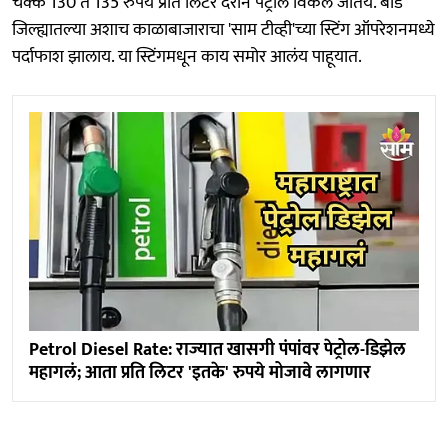
चक्क 130 ते 135 रुपये प्रति लिटर दरानं पेट्रोल विकलं जातंय. बीड
जिल्ह्यातल्या अशाच काळाबाजाराचा 'साम टीव्ही'च्या स्टिंग ऑपरेशनमध्ये
पर्दाफाश झालाय. या स्टिंगमधून काय समोर आलंय पाहूयात.
Petrol Diesel Rate: राज्यात खासगी पंपांवर पेट्रोल-डिझेल
महागलं; आता प्रति लिटर 'इतके' रुपये मोजावे लागणार