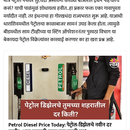
मात्र पेट्रोल पंपांवर तुटवडा असताना काळ्या बाजारात इंधन पोहचतच
कसं? याची पाळंमुळं शोधायला हवीत..हा प्रकार फक्त एका गावापुरता
मर्यादीत नाही. तर इंधनाचा हा गोरखधंदा राज्यभरात सुरू आहे. याआधी
धाराशिवमधील पेट्रोलचा काळाबाजर सामनं उघड केला होता. त्यामुळे
बीडमधील साम टीव्हीच्या या स्टिंग ऑपरेशननंतर पुरवठा विभाग या
बेकायदा पेट्रोल विक्रेत्यांवर कारवाई करणार का हा खरा प्रश्न आहे.
Petrol Diesel Price Today: पेट्रोल-डिझेलचे नवीन दर