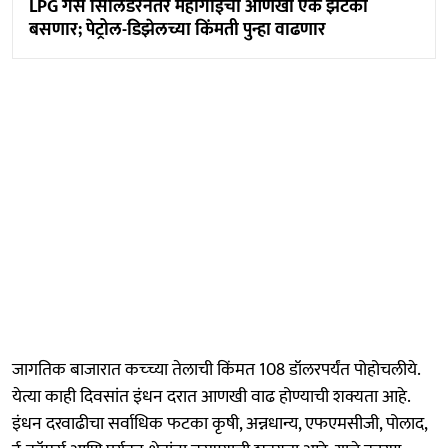
LPG गॅस सिलिंडरनंतर महागाईचा आणखी एक झटका
बसणार; पेट्रोल-डिझेलच्या किंमती पुन्हा वाढणार
जागतिक बाजारात कच्च्या तेलाची किंमत 108 डॉलरपर्यंत पोहोचलीये.
येत्या काही दिवसांत इंधन दरात आणखी वाढ होण्याची शक्यता आहे.
इंधन दरवाढीचा सर्वाधिक फटका कृषी, अन्नधान्य, एफएमसीजी, पोलाद,