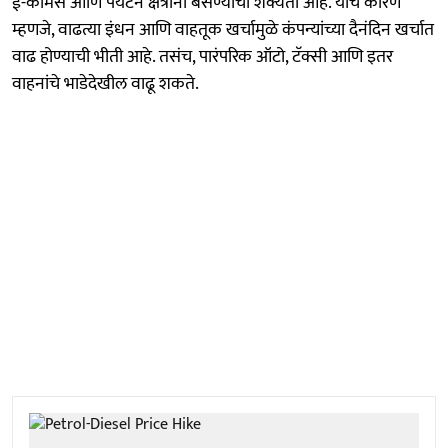
ई-कॉमर्स आणि पर्यटन क्षेत्रांना बसण्याची शक्यता आहे. याचे कारण
म्हणजे, वाढत्या इंधन आणि वाहतूक खर्चामुळे कंपन्यांच्या दैनंदिन खर्चात
वाढ होण्याची भीती आहे. तसंच, पारंपरिक ऑटो, टॅक्सी आणि इतर
वाहनांचे भाडेदेखील वाढू शकते.