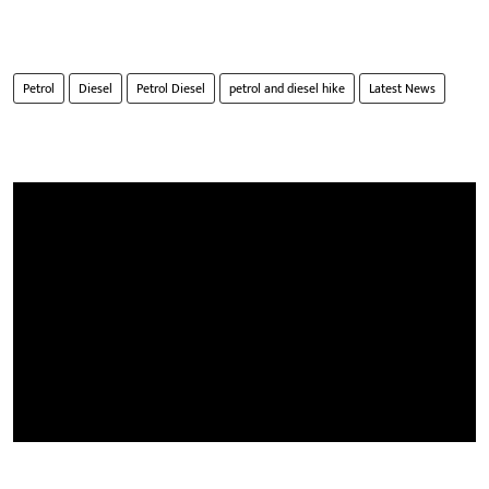
Petrol
Diesel
Petrol Diesel
petrol and diesel hike
Latest News