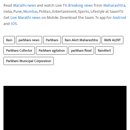
Read
Marathi news
and watch Live TV.
Breaking news
from
Maharashtra
,
India, Pune,
Mumbai
, Politics, Entertainment, Sports, Lifestyle at SaamTV.
Get
Live Marathi news
on Mobile. Download the Saam Tv app for
Android
and
IOS
.
Rain
parbhani news
Parbhani
Rain Alert Maharashtra
RAIN ALERT
Parbhani Collector
Parbhani agitation
parbhani flood
RainAlert
Parbhani Municipal Corporation