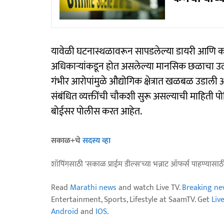
यावेळी घटनास्थळावरून सापडलेल्या डायरी आणि कथित 
अधिकाऱ्यांकडून होत असलेल्या मानसिक छळाचा उल्ल
गंभीर आरोपांमुळे औद्योगिक क्षेत्रात खळबळ उडाली आ
संबंधित व्यक्तींची चौकशी सुरू असल्याची माहिती 
बोईसर पोलीस करत आहेत.
सकाळ+चे
सदस्य व्हा
शॉपिंगसाठी 'सकाळ प्राईम डील्स'च्या भन्नाट ऑफर्स पाहण्यासा
Read
Marathi news
and watch Live TV.
Breaking ne
Entertainment, Sports, Lifestyle at SaamTV. Get
Liv
Android
and
IOS
.