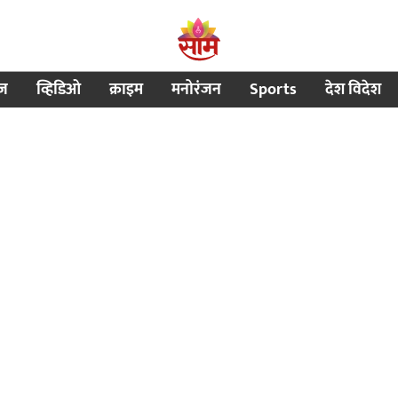
ीज
व्हिडिओ
क्राइम
मनोरंजन
Sports
देश विदेश