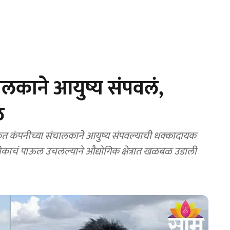
ालकाने आयुष्य संपवलं,
ळ
 कंपनीच्या संचालकाने आयुष्य संपवल्याची धक्कादायक
काचं पाऊल उचलल्याने औद्योगिक क्षेत्रात खळबळ उडाली