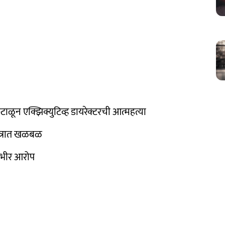
ाळून एक्झिक्युटिव्ह डायरेक्टरची आत्महत्या
्षेत्रात खळबळ
गंभीर आरोप