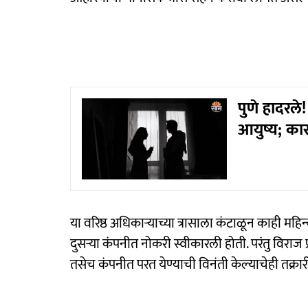
पुणे हादरले!
आयुष्य; क
या वरिष्ठ अधिकाऱ्याच्या त्रासाला कंटाळून काही महिन्या
दुसर्‍या कंपनीत नोकरी स्वीकारली होती. परंतु विराज प्
तसेच कंपनीत परत येण्याची विनंती केल्याचेही तक्र