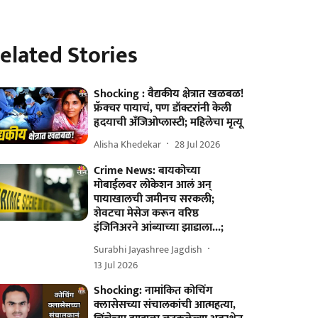
elated Stories
Shocking : वैद्यकीय क्षेत्रात खळबळ!
फ्रॅक्चर पायाचं, पण डॉक्टरांनी केली
हृदयाची अँजिओप्लास्टी; महिलेचा मृत्यू
Alisha Khedekar
28 Jul 2026
Crime News: बायकोच्या
मोबाईलवर लोकेशन आलं अन्
पायाखालची जमीनच सरकली;
शेवटचा मेसेज करून वरिष्ठ
इंजिनिअरने आंब्याच्या झाडाला...;
Surabhi Jayashree Jagdish
13 Jul 2026
Shocking: नामांकित कोचिंग
क्लासेसच्या संचालकांची आत्महत्या,