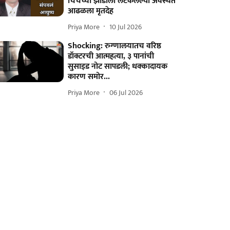
चिंचेच्या झाडाला लटकलेल्या अवस्थेत
आढळला मृतदेह
Priya More
10 Jul 2026
Shocking: रुग्णालयातच वरिष्ठ
डॉक्टरची आत्महत्या, ३ पानांची
सुसाइड नोट सापडली; धक्कादायक
कारण समोर...
Priya More
06 Jul 2026