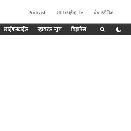
Podcast
साम लाईव्ह TV
वेब स्टोरीज
लाईफस्टाईल
व्हायरल न्यूज
बिझनेस