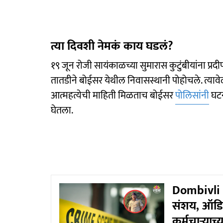
त्या दिवशी नेमकं काय घडलं?
१९ जून रोजी सायंकाळच्या सुमारास कुटुंबीयांना प्र
तातडीने बोईसर येथील निवासस्थानी पोहोचले. त्यावेळी
आत्महत्येची माहिती मिळताच बोईसर
पोलिसांनी
घटन
घेतला.
Dombivli N
संशय, ऑडिओ
कर्मचाऱ्याच