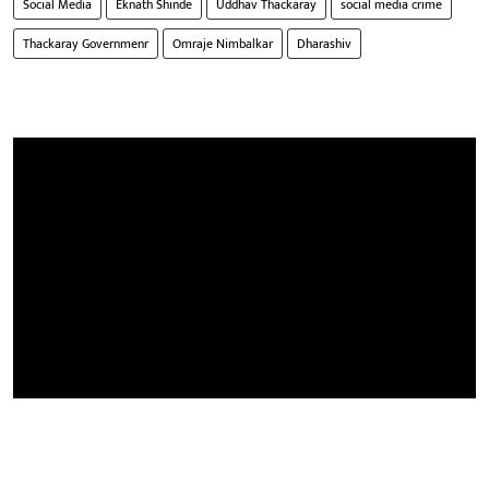
Social Media
Eknath Shinde
Uddhav Thackaray
social media crime
Thackaray Governmenr
Omraje Nimbalkar
Dharashiv