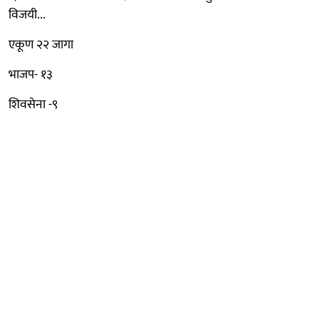
विजयी...
एकूण २२ जागा
भाजप- १३
शिवसेना -९