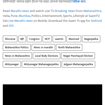
शॉपिंगसाठी 'सकाळ प्राईम डील्स'च्या भन्नाट ऑफर्स पाहण्यासाठी
क्लिक करा
.
Read
Marathi news
and watch Live TV.
Breaking news
from
Maharashtra
,
India, Pune,
Mumbai
, Politics, Entertainment, Sports, Lifestyle at SaamTV.
Get
Live Marathi news
on Mobile. Download the Saam Tv app for
Android
and
IOS
.
Shivsena
BJP
Congress
NCP
saamtv
Manmad
Nagarpalika
Maharashtra Politics
News in marathi
North Maharashtra
News in Maharashtra
Local Body Elections
Nagar Panchayat Election
Ahilyanagar
Ahilyanagar Mahanagarpalika
Jalgaon Mahanagarpalika