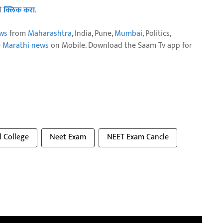
ठी
क्लिक करा
.
ws
from
Maharashtra
, India, Pune,
Mumbai
, Politics,
e Marathi news
on Mobile. Download the Saam Tv app for
l College
Neet Exam
NEET Exam Cancle