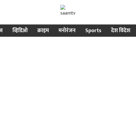
ीज
व्हिडिओ
क्राइम
मनोरंजन
Sports
देश विदेश