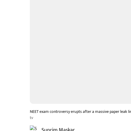
NEET exam controversy erupts after a massive paper leak lin
tv
Suprim Maskar