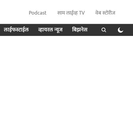
Podcast
साम लाईव्ह TV
वेब स्टोरीज
लाईफस्टाईल
व्हायरल न्यूज
बिझनेस