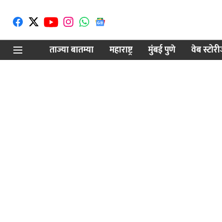
ताज्या बातम्या
महाराष्ट्र
मुंबई पुणे
वेब स्टोर