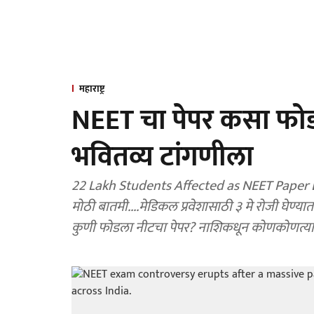
महाराष्ट्र
NEET चा पेपर कसा फोडला
भवितव्य टांगणीला
22 Lakh Students Affected as NEET Paper Lea
मोठी बातमी....मेडिकल प्रवेशासाठी ३ मे रोजी घेण्य
कुणी फोडला नीटचा पेपर? नाशिकधून कोणकोणत्या र