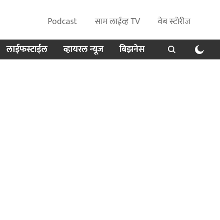
Podcast
साम लाईव्ह TV
वेब स्टोरीज
लाईफस्टाईल
व्हायरल न्यूज
बिझनेस