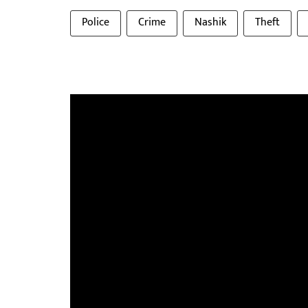
Police
Crime
Nashik
Theft