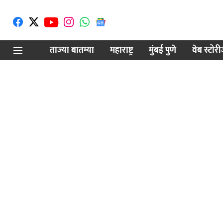
ताज्या बातम्या
महाराष्ट्र
मुंबई पुणे
वेब स्टोर