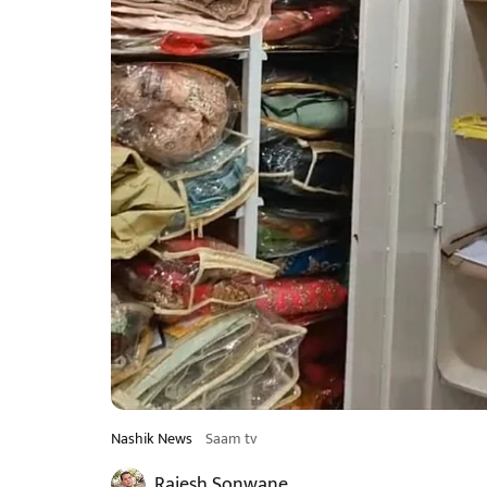
Nashik News
Saam tv
Rajesh Sonwane