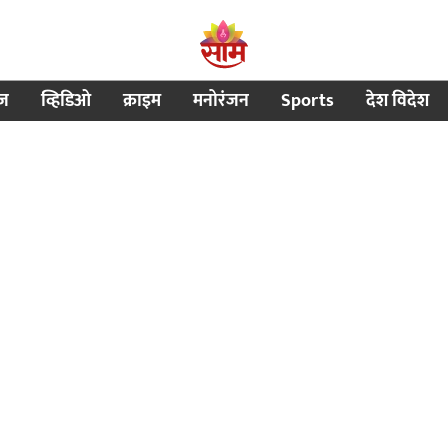
ीज
व्हिडिओ
क्राइम
मनोरंजन
Sports
देश विदेश