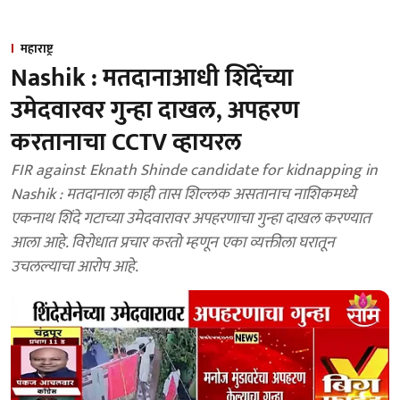
महाराष्ट्र
Nashik : मतदानाआधी शिंदेंच्या
उमेदवारवर गुन्हा दाखल, अपहरण
करतानाचा CCTV व्हायरल
FIR against Eknath Shinde candidate for kidnapping in
Nashik : मतदानाला काही तास शिल्लक असतानाच नाशिकमध्ये
एकनाथ शिंदे गटाच्या उमेदवारावर अपहरणाचा गुन्हा दाखल करण्यात
आला आहे. विरोधात प्रचार करतो म्हणून एका व्यक्तीला घरातून
उचलल्याचा आरोप आहे.