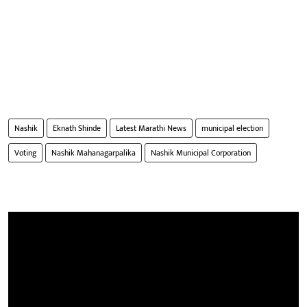
Nashik
Eknath Shinde
Latest Marathi News
municipal election
Voting
Nashik Mahanagarpalika
Nashik Municipal Corporation