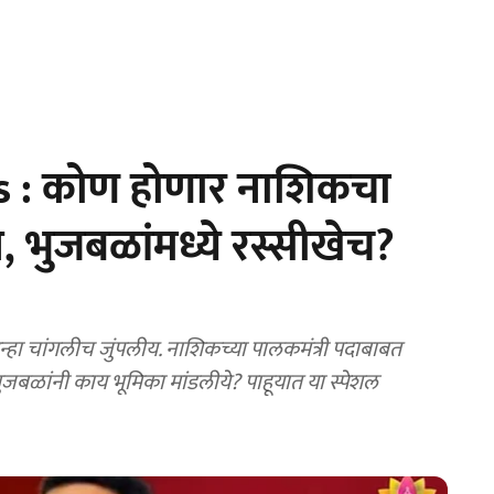
s : कोण होणार नाशिकचा
, भुजबळांमध्ये रस्सीखेच?
न्हा चांगलीच जुंपलीय. नाशिकच्या पालकमंत्री पदाबाबत
जबळांनी काय भूमिका मांडलीये? पाहूयात या स्पेशल