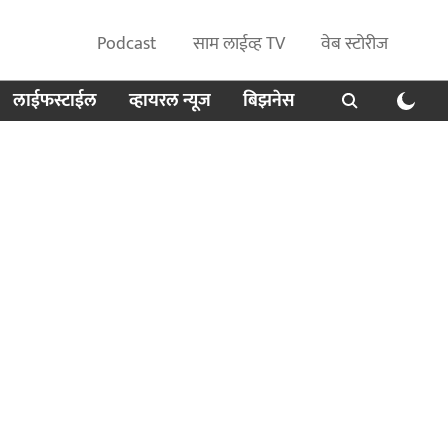
Podcast
साम लाईव्ह TV
वेब स्टोरीज
लाईफस्टाईल
व्हायरल न्यूज
बिझनेस