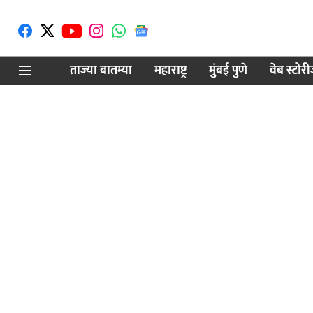
ताज्या बातम्या
महाराष्ट्र
मुंबई पुणे
वेब स्टोर