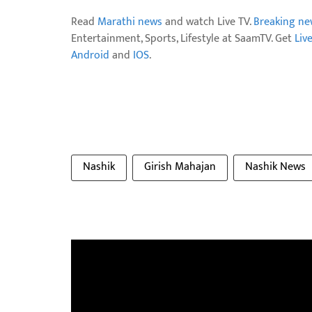
Read
Marathi news
and watch Live TV.
Breaking ne
Entertainment, Sports, Lifestyle at SaamTV. Get
Liv
Android
and
IOS
.
Nashik
Girish Mahajan
Nashik News