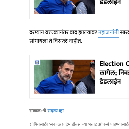
डेडलाईन
दरम्यान वक्तव्यानंतर वाद झाल्यावर
महाजनांनी
सारव
सांगायला ते विसरले नाहीत.
Election C
लागेल; निव
डेडलाईन
सकाळ+चे
सदस्य व्हा
शॉपिंगसाठी 'सकाळ प्राईम डील्स'च्या भन्नाट ऑफर्स पाहण्यासा