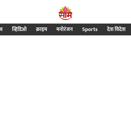
ीज
व्हिडिओ
क्राइम
मनोरंजन
Sports
देश विदेश