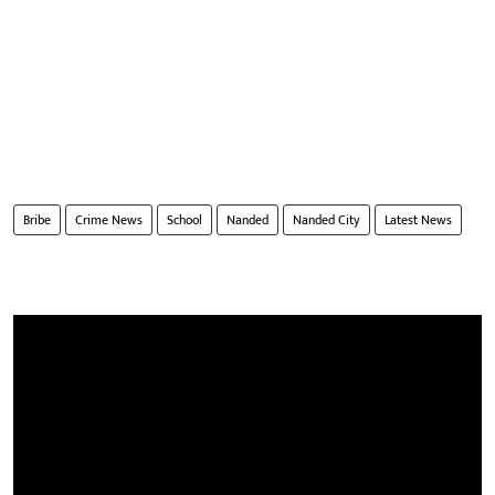
Bribe
Crime News
School
Nanded
Nanded City
Latest News