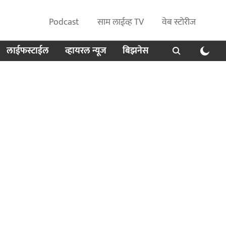
Podcast
साम लाईव्ह TV
वेब स्टोरीज
लाईफस्टाईल
व्हायरल न्यूज
बिझनेस