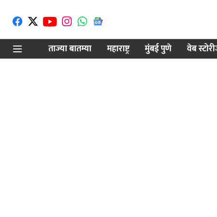
ताज्या बातम्या
महाराष्ट्र
मुंबई पुणे
वेब स्टोर