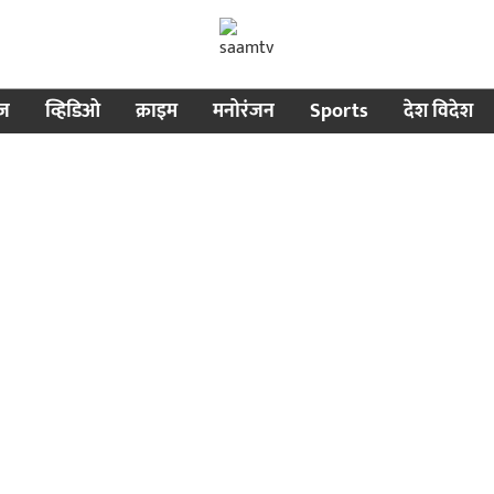
ीज
व्हिडिओ
क्राइम
मनोरंजन
Sports
देश विदेश