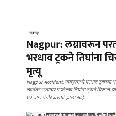
महाराष्ट्र
Nagpur: लग्नावरून पर
भरधाव ट्रकने तिघांना च
मृत्यू
Nagpur Accident: नागपुरमध्ये भरधाव ट्रकच्या धडकेत दोन जणांचा मृत्यू झाला. ट्रकने दुचाकीला धडक दिली.
त्यानंतर रस्त्यावर पडलेल्या तिघांना ट्रकने चिरडले
एक जण गंभीर जखमी झाला आहे.