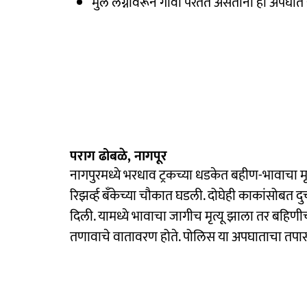
मुलं लग्नावरून गावी परतत असताना हा अपघात
पराग ढोबळे, नागपूर
नागपुरमध्ये भरधाव ट्रकच्या धडकेत बहीण-भावाचा म
रिझर्व्ह बँकेच्या चौकात घडली. दोघेही काकांसोबत द
दिली. यामध्ये भावाचा जागीच मृत्यू झाला तर बहिणी
तणावाचे वातावरण होते. पोलिस या अपघाताचा तप