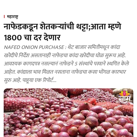
महाराष्ट्र
नाफेडकडून शेतकऱ्यांची थट्टा;आता म्हणे
1800 चा दर देणार
NAFED ONION PURCHASE : थेट बाजार समितीमधून कांदा
खरेदीचे निर्देश असतानाही नाफेडचा कांदा खरेदीचा घोळ सुरूच आहे.
आवश्यक कागदपत्र नसल्यानं नाफेडने 5 संस्थांचे परवाने स्थगित केले
आहेत. कांद्याला भाव मिळत नसताना नाफेडचा कसा भोंगळ कारभार
सुरु आहे. पाहूया एक रिपोर्ट...