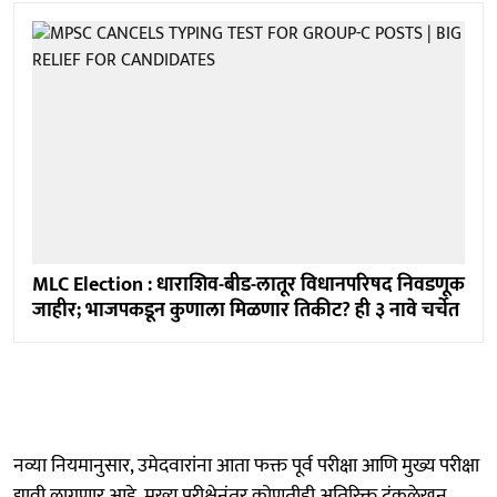
MLC Election : धाराशिव-बीड-लातूर विधानपरिषद निवडणूक
जाहीर; भाजपकडून कुणाला मिळणार तिकीट? ही ३ नावे चर्चेत
नव्या नियमानुसार, उमेदवारांना आता फक्त पूर्व परीक्षा आणि मुख्य परीक्षा
द्यावी लागणार आहे. मुख्य परीक्षेनंतर कोणतीही अतिरिक्त टंकलेखन