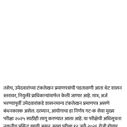
तसेच, उमेदवारांच्या टंकलेखन प्रमाणपत्रांची पडताळणी आता थेट शासन
स्तरावर, नियुक्ती प्राधिकाऱ्यांमार्फत केली जाणार आहे. मात्र, अर्ज
भरण्यापूर्वी उमेदवारांकडे शासनमान्य टंकलेखन प्रमाणपत्र असणे
बंधनकारक असेल. दरम्यान, आयोगाचा हा निर्णय गट-क सेवा मुख्य
परीक्षा २०२५ साठीही लागू करण्यात आला आहे. या परीक्षेची अधिसूचना
नुकतीच प्रसिद्ध झाली असून, मुख्य परीक्षा १२ जुलै २०२६ रोजी होणार