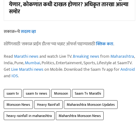
येणार, कोकणात कधी दाखल होणार? अधिकृत तारखा आल्या
समोर
सकाळ+चे
सदस्य व्हा
शॉपिंगसाठी 'सकाळ प्राईम डील्स'च्या भन्नाट ऑफर्स पाहण्यासाठी
क्लिक करा
.
Read
Marathi news
and watch Live TV.
Breaking news
from
Maharashtra
,
India, Pune,
Mumbai
, Politics, Entertainment, Sports, Lifestyle at SaamTV.
Get
Live Marathi news
on Mobile. Download the Saam Tv app for
Android
and
IOS
.
saam tv
saam tv news
Monsoon
Saam Tv Marathi
Monsoon News
Heavy RainFall
Maharashtra Monsoon Updates
heavy rainfall in maharashtra
Maharshtra Monsoon News