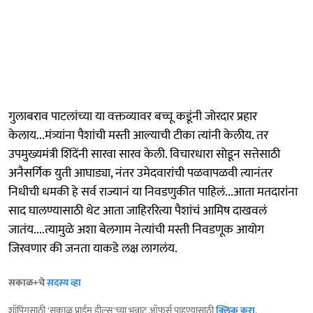
गुलाबराव पाटलांच्या या वक्तव्यावर बच्चू कडूंनी जोरदार प्रहार
केलाय...मंत्र्यांना पैशांची मस्ती आल्याची टीका त्यांनी केलीय. तर
उपमुख्यमंत्री शिंदेंनी सारवा सारव केली. विचारधारा सोडून सत्तेसाठी
अनैसर्गिक युती आघाड्या, नंतर उमेदवारांची पळवापळवी त्यानंतर
निधीची धमकी हे सर्व राज्यानं या निवडणुकीत पाहिलं...आता मतदारांना
साद घालण्यासाठी थेट आता जाहिररित्या पैशांचं आमिष दाखवलं
जातंय....त्यामुळे अशा बेलगाम नेत्यांची मस्ती निवडणूक आयोग
जिरवणार की जनता याकडे लक्ष लागलंय.
सकाळ+चे
सदस्य व्हा
शॉपिंगसाठी 'सकाळ प्राईम डील्स'च्या भन्नाट ऑफर्स पाहण्यासाठी
क्लिक करा
.