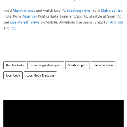
Read
Marathi news
and watch Live TV.
Breaking news
from
Maharashtra
,
India, Pune,
Mumbai
, Politics, Entertainment, Sports, Lifestyle at SaamTV.
Get
Live Marathi news
on Mobile. Download the Saam Tv app for
Android
and
IOS
.
Bacchu Kadu
minister gulabrao patil
Gulabrao patil
Bachchu Kadu
local body
Local Body Elections