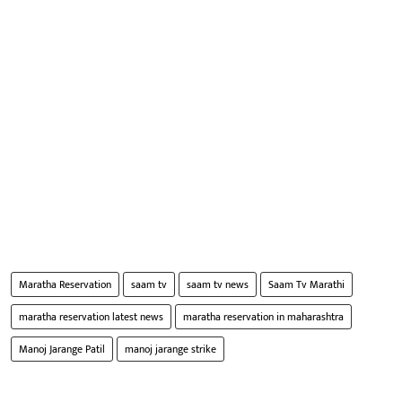
Maratha Reservation
saam tv
saam tv news
Saam Tv Marathi
maratha reservation latest news
maratha reservation in maharashtra
Manoj Jarange Patil
manoj jarange strike