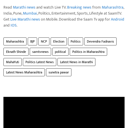
Read
Marathi news
and watch Live TV.
Breaking news
from
Maharashtra
,
India, Pune,
Mumbai
, Politics, Entertainment, Sports, Lifestyle at SaamTV.
Get
Live Marathi news
on Mobile. Download the Saam Tv app for
Android
and
IOS
.
Maharashtra
BJP
NCP
Election
Politics
Devendra Fadnavis
Eknath Shinde
samtvnews
political
Politics in Maharashtra
MahaYuti
Politics Latest News
Latest News in Marathi
Latest News Maharashtra
sunetra pawar