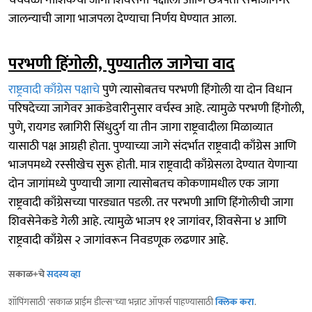
चर्चेवेळी नाशिकची जागा शिवसेना पक्षाला आणि छत्रपती संभाजीनगर
जालन्याची जागा भाजपला देण्याचा निर्णय घेण्यात आला.
परभणी हिंगोली, पुण्यातील जागेचा वाद
राष्ट्रवादी काँग्रेस पक्षाचे
पुणे त्यासोबतच परभणी हिंगोली या दोन विधान
परिषदेच्या जागेवर आकडेवारीनुसार वर्चस्व आहे. त्यामुळे परभणी हिंगोली,
पुणे, रायगड रत्नागिरी सिंधुदुर्ग या तीन जागा राष्ट्रवादीला मिळाव्यात
यासाठी पक्ष आग्रही होता. पुण्याच्या जागे संदर्भात राष्ट्रवादी काँग्रेस आणि
भाजपमध्ये रस्सीखेच सुरू होती. मात्र राष्ट्रवादी काँग्रेसला देण्यात येणाऱ्या
दोन जागांमध्ये पुण्याची जागा त्यासोबतच कोकणामधील एक जागा
राष्ट्रवादी काँग्रेसच्या पारड्यात पडली. तर परभणी आणि हिंगोलीची जागा
शिवसेनेकडे गेली आहे. त्यामुळे भाजप ११ जागांवर, शिवसेना ४ आणि
राष्ट्रवादी काँग्रेस २ जागांवरून निवडणूक लढणार आहे.
सकाळ+चे
सदस्य व्हा
शॉपिंगसाठी 'सकाळ प्राईम डील्स'च्या भन्नाट ऑफर्स पाहण्यासाठी
क्लिक करा
.