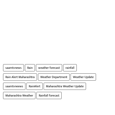
saamtvnews
Rain
weather forecast
rainfall
Rain Alert Maharashtra
Weather Department
Weather Update
saamtvneews
RainAlert
Maharashtra Weather Update
Maharashtra Weather
Rainfall forecast