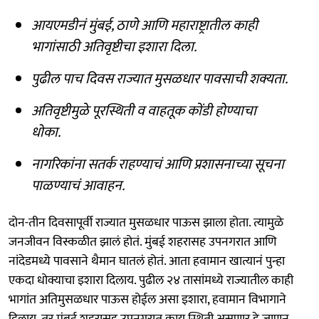
आयएमडीनं मुंबई, ठाणे आणि महाराष्ट्रातील काही
भागांसाठी अतिवृष्टीचा इशारा दिला.
पुढील पाच दिवस राज्यात मुसळधार पावसाची शक्यता.
अतिवृष्टीमुळे पूरस्थिती व वाहतूक कोंडी होण्याचा
धोका.
नागरिकांना सतर्क राहण्याचं आणि प्रशासनाच्या सूचना
पाळण्याचं आवाहन.
दोन-तीन दिवसापूर्वी राज्यात मुसळधार पाऊस झाला होता. त्यामुळे
जनजीवन विस्कळीत झालं होतं. मुंबई शहरासह उपनगरात आणि
नांदेडमध्ये पावसाने थैमान घातलं होतं. आता हवामान खात्यानं पुन्हा
एकदा धोक्याचा इशारा दिलाय. पुढील २४ तासांमध्ये राज्यातील काही
भागांत अतिमुसळधार पाऊस होईल असा इशारा, हवामान विभागाने
दिलाय. तर मुंबई शहरासह उपनगरात काय स्थिती असणार हे जाणून