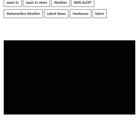
saam tv
saam tv news
Weather
RAIN ALERT
Maharashtra Weather
Latest News
Heatwave
latest