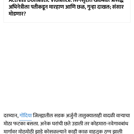
Actress Domestic Violence: सिनेसृष्टीत खळबळ! प्रसिद्ध
अभिनेत्रीला पतीकडून मारहाण आणि छळ, गुन्हा दाखल; संसार
मोडणार?
दरम्यान,
गोंदिया
जिल्ह्यातील सडक अर्जुनी तालुक्यालाही वादळी वाऱ्याचा
मोठा फटका बसला. अनेक घरांची छते उडाली तर कोहमारा-नवेगावबांध
मार्गावर मोठमोठी झाडे कोसळल्याने काही काळ वाहतूक ठप्प झाली