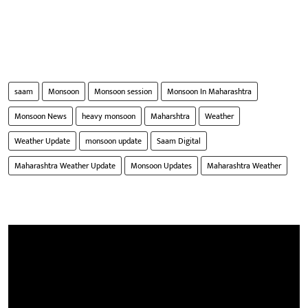
saam
Monsoon
Monsoon session
Monsoon In Maharashtra
Monsoon News
heavy monsoon
Maharshtra
Weather
Weather Update
monsoon update
Saam Digital
Maharashtra Weather Update
Monsoon Updates
Maharashtra Weather