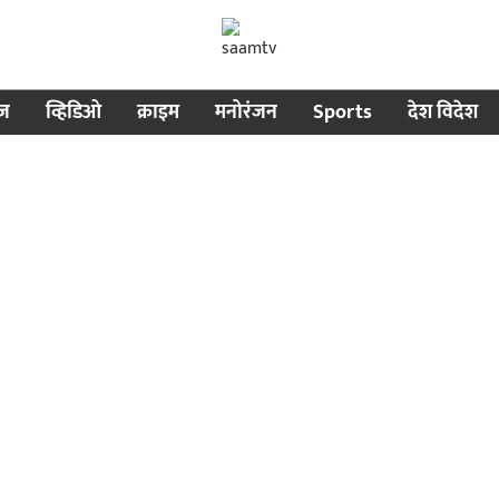
ीज
व्हिडिओ
क्राइम
मनोरंजन
Sports
देश विदेश