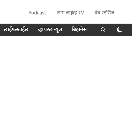
Podcast
साम लाईव्ह TV
वेब स्टोरीज
लाईफस्टाईल
व्हायरल न्यूज
बिझनेस