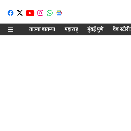
ताज्या बातम्या
महाराष्ट्र
मुंबई पुणे
वेब स्टोर