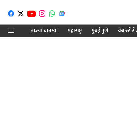
ताज्या बातम्या
महाराष्ट्र
मुंबई पुणे
वेब स्टोर