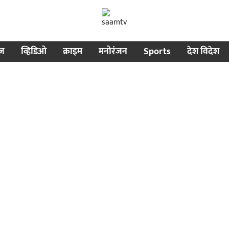
ीज
व्हिडिओ
क्राइम
मनोरंजन
Sports
देश विदेश