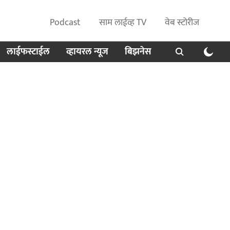
Podcast
साम लाईव्ह TV
वेब स्टोरीज
लाईफस्टाईल
व्हायरल न्यूज
बिझनेस