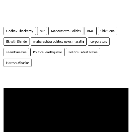
Uddhav Thackeray
MP
Maharashtra Politics
BMC
Shiv Sena
Eknath Shinde
maharashtra politics news marathi
corporators
saamtvneews
Political earthquake
Politics Latest News
Naresh Mhaske